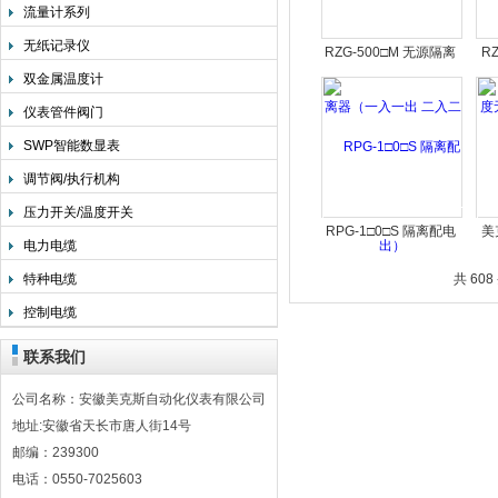
流量计系列
无纸记录仪
RZG-500□M 无源隔离
R
双金属温度计
器（一入一出 二入二
无
出）
仪表管件阀门
SWP智能数显表
调节阀/执行机构
压力开关/温度开关
RPG-1□0□S 隔离配电
美
电力电缆
器（一入一出）
特种电缆
共 608
控制电缆
联系我们
公司名称：安徽美克斯自动化仪表有限公司
地址:安徽省天长市唐人街14号
邮编：239300
电话：0550-7025603