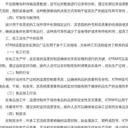
不仅能够实时传输温度数据，还可以对数据进行记录和分析。通过长期记录温度数
艺流程，预防设备故障。这种数据驱动的决策方式有助于提高生产的稳定性和可靠性
（四）可靠性与耐用性
设计用于在恶劣的工业环境中长期稳定运行。其坚固的外壳和高质量的传感器使其
件，确保设备的长期可靠运行。这种高可靠性减少了设备维护成本和停机时间，提高
三、在工业生产中的应用
XTRM温度远传监测仪广泛应用于多个工业领域，为各种工艺流程提供了精准的温
（一）化工行业
在化工生产中，反应釜的温度控制是确保化学反应顺利进行的关键。XTRM可以实
控制。通过远程监控功能，操作人员可以在控制室实时调整反应条件，优化生产过程
（二）制药行业
制药行业对生产过程的温度控制要求高，以确保药品的质量和安全性。XTRM温可
物合成、干燥、包装等。其高精度测量和远程监控功能有助于确保药品生产的合规性
（三）食品加工行业
在食品加工中，温度控制对于保持食品的品质和安全性至关重要。XTRM可以用于
却、冷藏等环节。通过实时监控温度变化，操作人员可以确保食品加工过程符合食品
（四）制造业
在制造业中，许多工艺流程需要精确的温度控制，如金属加工、塑料成型等。XTR
过程的稳定性和产品质量。其远程监控和数据记录功能有助于优化生产流程，减少因