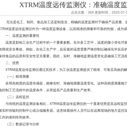
XTRM温度远传监测仪：准确温度
点击次数：369 更新时间：2025-07-
无论是化工、制药、食品加工还是制造业，精确的温度监测对于确保产品质量、提
XTRM温度远传监测仪作为一种温度监测设备，以其精准的测量和可靠的性能，成为
一、温度监测的重要性
温度是影响工业生产过程中的一个重要参数。在许多工艺中，温度的微小变化可能
故障或安全事故。例如，在化工生产中，反应釜的温度需要严格控制以确保化学反应
保持食品的品质和安全性至关重要。因此，实时、准确地监测温度变化是确保工艺流
二、优势
XTRM温度远传监测仪通过其技术，为工业温度监测提供了精准、可靠且高效的
（一）精准测量
采用高精度的温度传感器，能够实时、准确地测量温度变化。这种高精度测量能力
地控制工艺流程中的温度条件，从而提高产品质量和生产效率。
（二）远程监控
与传统的温度监测设备相比，XTRM温度远传监测仪的一个显著优势是其远程监控
据实时传输到控制中心或云端服务器。这意味着操作人员可以在远离现场的地方监控
工作的便利性和效率。
（三）数据记录与分析