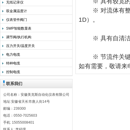
※ 具有较宽的量
无纸记录仪
※ 对流体有整流
双金属温度计
1D）。
仪表管件阀门
SWP智能数显表
※ 具有自清洁
调节阀/执行机构
压力开关/温度开关
电力电缆
※ 节流件关键
特种电缆
如有需要，敬请来
控制电缆
联系我们
公司名称：安徽美克斯自动化仪表有限公司
地址:安徽省天长市唐人街14号
邮编：239300
电话：0550-7025603
手机: 15055008401
联系人: 李经理