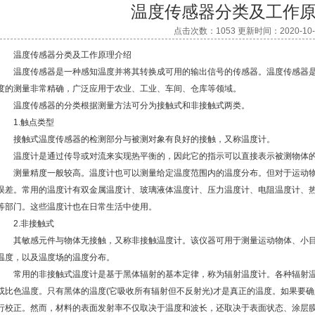
温度传感器分类及工作
点击次数：1053 更新时间：2020-10-
温度传感器分类及工作原理介绍
温度传感器是一种感知温度并将其转换成可用的输出信号的传感器。温度传感器是
度的测量非常精确，广泛应用于农业、工业、车间、仓库等领域。
温度传感器的分类根据测量方法可分为接触式和非接触式两类。
1.触点类型
接触式温度传感器的检测部分与被测对象有良好的接触，又称温度计。
温度计是通过传导或对流来实现热平衡的，因此它的指示可以直接表示被测物体
测量精度一般较高。温度计也可以测量给定温度范围内的温度分布。但对于运动物
误差。常用的温度计有双金属温度计、玻璃液体温度计、压力温度计、电阻温度计、
等部门。这些温度计也在日常生活中使用。
2.非接触式
其敏感元件与物体无接触，又称非接触温度计。该仪器可用于测量运动物体、小目标
温度，以及温度场的温度分布。
常用的非接触式温度计是基于黑体辐射的基本定律，称为辐射温度计。各种辐射温
或比色温度。只有黑体的温度(它吸收所有辐射但不反射光)才是真正的温度。如果要
行校正。然而，材料的表面发射率不仅取决于温度和波长，还取决于表面状态、涂层