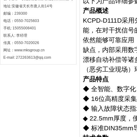
以下为产品详细参
地址:安徽省天长市唐人街14号
产品概述
邮编：239300
KCPD-D111
电话：0550-7025603
手机: 15055008401
能，在对干扰信号
联系人: 李经理
依然能够可靠应用
传真：0550-7020026
缺点，内部采用数
网址：www.mksgroup.cn
E-mail: 272263613@qq.com
漂移自动补偿等诸多先
（恶劣工业现场）
产品特点
◆ 全智能、数字
◆ 16位高精度采
◆ 输入故障状态指
◆ 22.5mm厚度
◆ 标准DIN35m