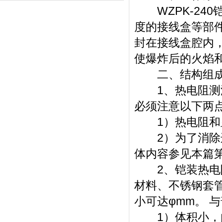
WZPK-24
度的接线盒等部
封在接线盒腔内
使爆炸后的火焰
二、结构组
1、热电阻测温
必须注意以下两
1）热电阻和显
2）为了消除连
体内容参见本篇
2、铠装热电阻
材料、不锈钢套管
小可达φmm。 
1）体积小，内