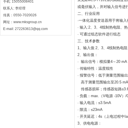
美克斯MCS-TT101系列高精度
手机: 15055008401
或毫伏输入，并对输入信号进行
联系人: 李经理
二、行业应用
传真：0550-7020026
·一体化温度变送器用于将输入信
网址：www.mksgroup.cn
· 输入:2、3、4线制热电阻
E-mail: 272263613@qq.com
· 可通过组态软件进行组态
三、技术参数
1、输入值:
2、3、4线制热电
2、输出值：
· 输出信号：模拟量4～20 mA
· 传输特性：温度线性
· 报警信号：低于测量范围输出降
高于测量范围输出至20.5 m
传感器损坏；传感器短路≤3.6mA
· 负载：max.（V电源 -10V）
· 输入电流：≤3.5mA
· 限流：≤23mA
· 开关延迟：4s（上电过程中Ia=
3、供电电源：