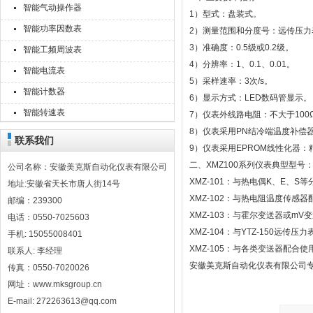
智能气动操作器
1）型式：盘装式。
智能功率因数表
2）测量范围和分度号：远传压力表
3）准确度：0.5级或0.2级。
智能工频周波表
4）分辨率：1、0.1、0.01。
智能电流表
5）采样速率：3次/s。
智能计数器
6）显示方式：LED数码管显示。
智能转速表
7）仪表外线路电阻：不大于100
8）仪表采用PN结冷端温度补偿
联系我们
9）仪表采用EPROM线性化器
二、XMZ100系列仪表典型型号
公司名称：安徽美克斯自动化仪表有限公司
XMZ-101：与热电偶K、E、
地址:安徽省天长市唐人街14号
XMZ-102：与热电阻温度传感
邮编：239300
XMZ-103：与霍尔变送器或mV
电话：0550-7025603
XMZ-104：与YTZ-150远传压
手机: 15055008401
XMZ-105：与各类变送器配合使
联系人: 李经理
安徽美克斯自动化仪表有限公司专业
传真：0550-7020026
网址：www.mksgroup.cn
E-mail: 272263613@qq.com