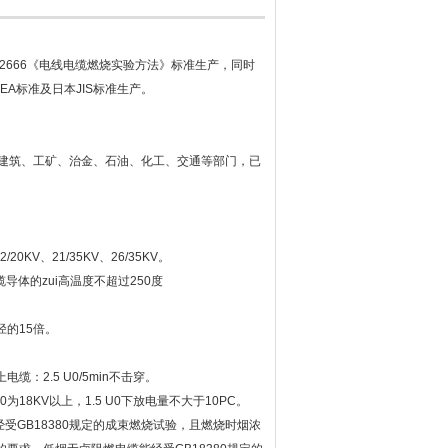
12666《电线电缆燃烧实验方法》标准生产，同时
EA标准及日本JIS标准生产。
建筑、工矿、治金、石油、化工、交通等部门，已
2/20KV、21/35KV、26/35KV。
导体的zui高温度不超过250度
径的15倍。
电缆：2.5 U0/5min不击穿。
0为18KV以上，1.5 U0下放电量不大于10PC。
受GB18380规定的成束燃烧试验，且燃烧时烟浓