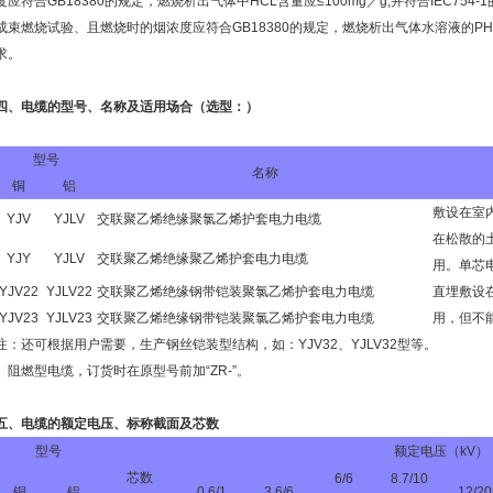
度应符合GB18380的规定，燃烧析出气体中HCL含量应≤100mg／g,并符合IEC754
成束燃烧试验、且燃烧时的烟浓度应符合GB18380的规定，燃烧析出气体水溶液的PH值≥4.
求。
四、电缆的型号、名称及适用场合（选型：）
型号
名称
铜
铝
敷设在室
YJV
YJLV
交联聚乙烯绝缘聚氯乙烯护套电力电缆
在松散的
YJY
YJLV
交联聚乙烯绝缘聚乙烯护套电力电缆
用。单芯
YJV22
YJLV22
交联聚乙烯绝缘钢带铠装聚氯乙烯护套电力电缆
直埋敷设
YJV23
YJLV23
交联聚乙烯绝缘钢带铠装聚氯乙烯护套电力电缆
用，但不
注：还可根据用户需要，生产钢丝铠装型结构，如：YJV32、YJLV32型等。
阻燃型电缆，订货时在原型号前加“ZR-”。
五、电缆的额定电压、标称截面及芯数
型号
额定电压（kV）
芯数
6/6
8.7/10
铜
铝
0.6/1
3.6/6
12/20