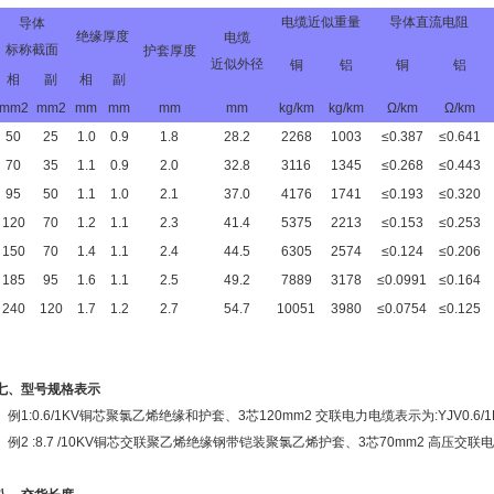
电缆近似重量
导体直流电阻
导体
绝缘厚度
电缆
标称截面
护套厚度
近似外径
铜
铝
铜
铝
相
副
相
副
mm2
mm2
mm
mm
mm
mm
kg/km
kg/km
Ω/km
Ω/km
50
25
1.0
0.9
1.8
28.2
2268
1003
≤0.387
≤0.641
70
35
1.1
0.9
2.0
32.8
3116
1345
≤0.268
≤0.443
95
50
1.1
1.0
2.1
37.0
4176
1741
≤0.193
≤0.320
120
70
1.2
1.1
2.3
41.4
5375
2213
≤0.153
≤0.253
150
70
1.4
1.1
2.4
44.5
6305
2574
≤0.124
≤0.206
185
95
1.6
1.1
2.5
49.2
7889
3178
≤0.0991
≤0.164
240
120
1.7
1.2
2.7
54.7
10051
3980
≤0.0754
≤0.125
七、型号规格表示
例1:0.6/1KV铜芯聚氯乙烯绝缘和护套、3芯120mm2 交联电力电缆表示为:YJV0.6/1K
例2 :8.7 /10KV铜芯交联聚乙烯绝缘钢带铠装聚氯乙烯护套、3芯70mm2 高压交联电力电缆表