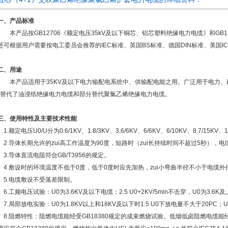
一、产品标准
本产品按GB12706《额定电压35kV及以下铜芯、铝芯塑料绝缘电力电缆》和GB
还可根据用户需要按电工委员会推荐的IEC标准、英国BS标准、德国DIN标准、美国IC
二、用途
本产品适用于35KV及以下电力输配电系统中、供输配电能之用。广泛用于电力、
*替代了油浸纸绝缘电力电缆和部分替代聚氯乙烯绝缘电力电缆。
三、使用特性及主要技术性能
1.额定电压U0/U分为0.6/1KV、1.8/3KV、3.6/6KV、6/6KV、6/10KV、8.7/15KV、1
2.导体长期允许的zui高工作温度为90度，短路时（zui长持续时间不超过5秒），电缆
3.导体直流电阻符合GB/T3956的规定。
4.敷设时的环境温度不低于0度，低于0度时应先加热，zui小弯曲半径不小于电缆外
5.电缆敷设不受落差限制。
6.工频电压试验：U0为3.6KV及以下电缆：2.5 U0+2KV/5min不击穿，U0为3.6K及上
7.局部放电实验：U0为1.8KV以上和18KV及以下时1.5 U0下放电量不大于20PC；U
8.阻燃特性：阻燃电缆能经受GB18380规定的成束燃烧试验。低烟低卤阻燃电缆能经