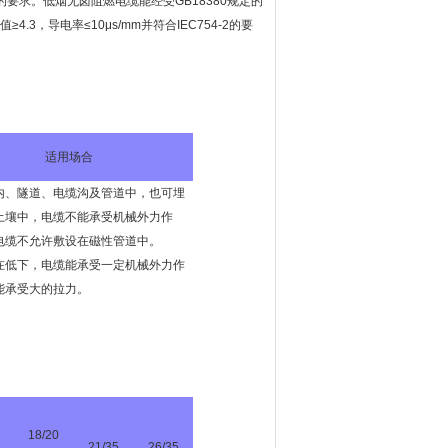
-1的要求。低烟无卤阻燃电缆能经受GB18380规定的
3，导电率≤10μs/mm并符合IEC754-2的要
适用场合
内、隧道、电缆沟及管道中，也可埋
土壤中，电缆不能承受机械外力作
电缆不允许敷设在磁性管道中。
在低下，电缆能承受一定机械外力作
能承受大的拉力。
18/20
21/35
26/35