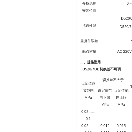
介质温度
0～
安装位置
D520/
抗震性能
D520/7
重复件误差
触点容量
AC 220
二、规格型号
D520/7DD切换差不可调
切换差不大于
设定值调
节范围
设定值范
设定值范
MPa
围下限
围上限
MPa
MPa
0.02……
0.1
0.02……
0.012
0.015