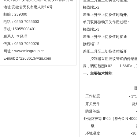
差压上升至上切换值时接通。
地址:安徽省天长市唐人街14号
接线端1-2
邮编：239300
差压上升至上切换值时断开。
电话：0550-7025603
单刀双掷微动开关作用过程：
手机: 15055008401
接线端1-3
联系人: 李经理
差压上升至上切换值时接通
传真：0550-7020026
接线端1-2
网址：www.mksgroup.cn
差压上升至上切换值时断开
E-mail: 272263613@qq.com
控制器采用波纹管式的传感器，
调，调切范围0.02……1.6MPa，
一、主要技术性能
工作粘度
<1*
开关元件
微
防爆等级
外壳防护等
IP65（符合DIN 40
级
环境温度
-3