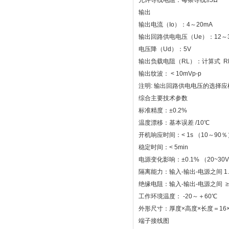
允许导线电阻：每条导线≤5Ω
输出
输出电流（Io）：4～20mA
输出回路供电电压（Ue）：12～3
电压降（Ud）：5V
输出负载电阻（RL）：计算式 RL ≤（
输出纹波： < 10mVp-p
注明: 输出回路供电电压的选择
综合主要技术参数
标准精度：±0.2%
温度漂移：基本误差 /10℃
开机响应时间：< 1s （10～90％
稳定时间：< 5min
电源变化影响：±0.1% （20~3
隔离能力：输入-输出-电源之间 1.5KV
绝缘电阻：输入-输出-电源之间 ≥100
工作环境温度： -20～＋60℃
外形尺寸：厚度×高度×长度＝16×1
端子接线图