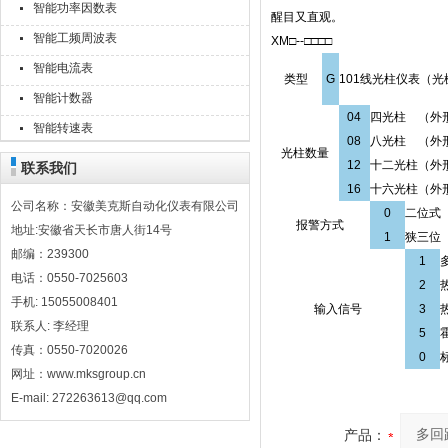
智能功率因数表
醒目又直观。
智能工频周波表
XM□--□□□□
智能电流表
类型
G
101线光柱仪表（光
智能计数器
04
四光柱 （外形8
智能转速表
08
八光柱 （外形16
光柱数量
12
十二光柱（外形24
联系我们
16
十六光柱（外形32
公司名称：安徽美克斯自动化仪表有限公司
0
二位式
报警方式
地址:安徽省天长市唐人街14号
1
狭三位
邮编：239300
1
电话：0550-7025603
2
手机: 15055008401
输入信号
3
联系人: 李经理
5
传真：0550-7020026
0
网址：www.mksgroup.cn
E-mail: 272263613@qq.com
产品：