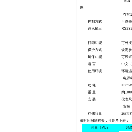
输出（4个继 电器可复
保
存的16回差、继电
控制方式 可选择带回差的ON
通讯输出 RS232/485 ，波
1200 ~ 19
打印功能 可外接面板式、台
保护方式 设定参数*保存，记
屏保功能 可设置在连续无按
语 言 中文（简体
使用环境 环境温度 0 ~ 
电源电压 AC 220V+
功 耗 ≤ 25W
重 量 约1000 
安 装 仪表尺寸：165×15
安装：卡条式
存储容量 zui大存储空间
录时间间隔有关，可参考下表：
容量（Mb）
记