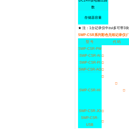
DC24V馈电输出路
数
存储器容量
★ 注：1台记录仪中zui多可带
SWP-CSR系列彩色无纸记录仪
扩
型 号
代 码
SWP-CSR-PW
SWP-CSR-AI
□
SWP-CSR-PI
□
SWP-CSR-AO
□
□
□
SWP-CSR-HI
□
SWP-CSR-JO
□
SWP-CSR-
□
USB