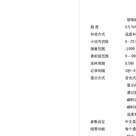
SCR输出 -
SSR输出 --
馈电输出 ： DC 
精 度 0.5 %FS±1字 
补偿方式 温度补偿，压
小信号切除 0 - 25.5
测量范围 -1999 - 9
累积值范围 0 -- 999999
采样周期 0.5秒
记录间隔 1秒--4分钟之
显示方式 背光式大屏幕
显示内容可由汉字，
通过面板按键可完成画面
瞬时流量显示：0 - 9999
瞬时热能显示：0 - 9999
温度补偿显示：-1999 - 
参数设定 中文菜单提示，
报警功能 每个通道zui多