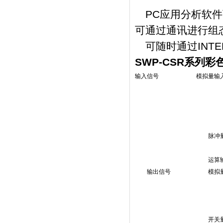
PC应用分析软件可
可通过通讯进行组
可随时通过INTE
SWP-CSR系列
输入信号 模拟量输入：
热电阻 Pt
电压 0 -
0 - 10
电流 0 - 
脉冲量输入： 矩形
幅度 ≥ 4V 频
运算输入： 可进行通道
输出信号 模拟量输出： 电流
4 - 20m
电压 0 - 5
1 - 5V 
开关量输出： 继电器触点容