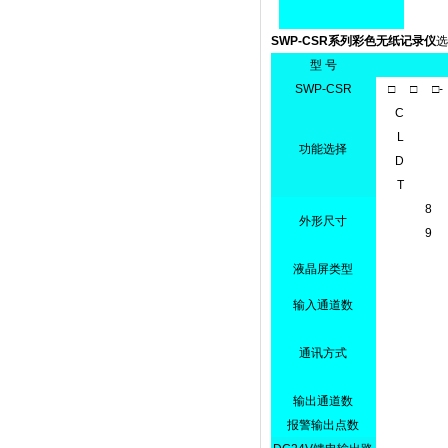
SWP-CSR系列彩色无纸记录仪
选
型 号
SWP-CSR
□ □ □- 
C
L
功能选择
D
T
8
外形尺寸
9
液晶屏类型
输入通道数
通讯方式
输出通道数
报警输出点数