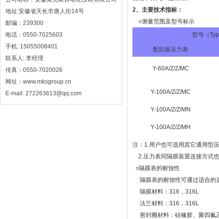
2、主要技术指标：
地址:安徽省天长市唐人街14号
○测量范围及型号标示
邮编：239300
电话：0550-7025603
型号（Ty
手机: 15055008401
配抗振压力表
联系人: 李经理
Y-60A/Z/Z/MC
传真：0550-7020026
网址：www.mksgroup.cn
Y-100A/Z/Z/MC
E-mail: 272263613@qq.com
Y-100A/Z/Z/MN
Y-100A/Z/Z/MH
注：1.用户也可选用其它通用型
2.压力表同隔膜装置连接方式
○隔膜表的耐蚀性
隔膜表的耐蚀性可通过适合的选
隔膜材料：316，316L
法兰材料：316，316L
密封圈材料：硅橡胶、聚四氟